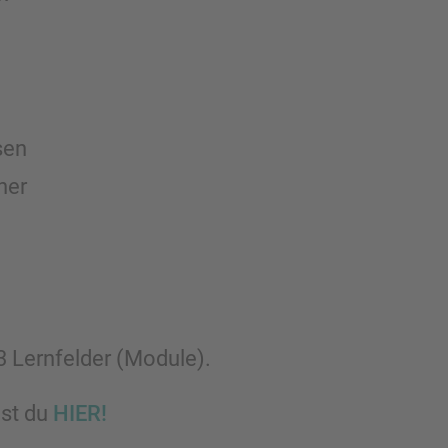
sen
her
 Lernfelder (Module).
est du
HIER!