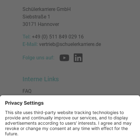
Schülerkarriere GmbH
Siebstraße 1
30171 Hannover
Tel:
+49 (0) 511 849 029 16
E-Mail:
vertrieb@schuelerkarriere.de
Folge uns auf:
Interne Links
FAQ
AGB
Datenschutzerklärung
Impressum
Presse
Urheberrecht
Barrierefreiheit