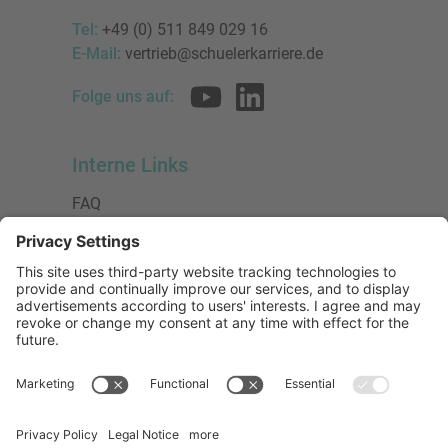
Tel:
+49 (0) 511 849 029 16
E-Mail:
vertrieb@schuelerkarriere.de
Folge uns auf:
Interne Links
FAQ
AGB
Datenschutzerklärung
Impressum
Presse
Urheberrecht
Barrierefreiheit
Mitglied bei:
Die Jungen Unternehmer