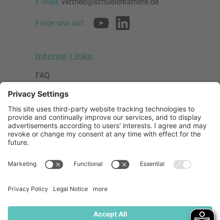
E-Mail:
vertrieb@schuelerkarriere.de
Folge uns auf:
Interne Links
FAQ
AGB
Datenschutzerklärung
Impressum
Presse
Urheberrecht
Barrierefreiheit
Mitglied bei:
Die Jungen Unternehmer
Wirtschaftsjunioren Deutschland e.V.
(WJD)