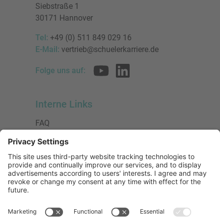
Siebstraße 1
30171 Hannover
Tel:
+49 (0) 511 849 029 16
E-Mail:
vertrieb@schuelerkarriere.de
Folge uns auf:
Interne Links
FAQ
AGB
Datenschutzerklärung
Impressum
Presse
Urheberrecht
Barrierefreiheit
Mitglied bei: