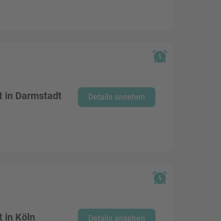
 in Darmstadt
Details ansehen
 in Köln
Details ansehen