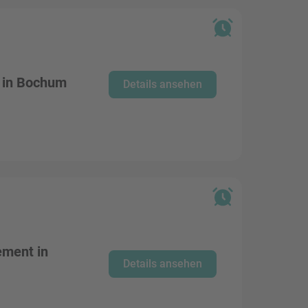
 in Bochum
Details ansehen
ement in
Details ansehen