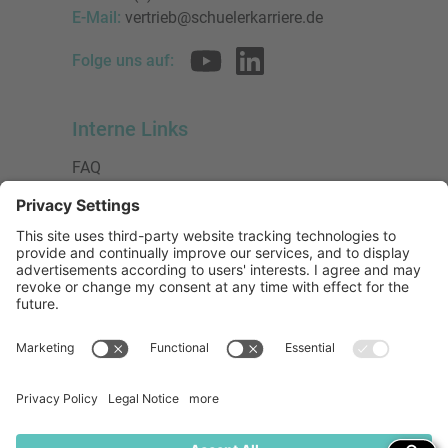
E-Mail:
vertrieb@schuelerkarriere.de
Folge uns auf:
Interne Links
FAQ
AGB
Datenschutzerklärung
Impressum
Presse
Urheberrecht
Barrierefreiheit
Mitglied bei:
Die Jungen Unternehmer
Wirtschaftsjunioren Deutschland e.V.
(WJD)