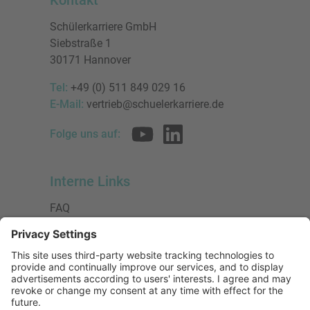
Schülerkarriere GmbH
Siebstraße 1
30171 Hannover
Tel:
+49 (0) 511 849 029 16
E-Mail:
vertrieb@schuelerkarriere.de
Folge uns auf:
Interne Links
FAQ
AGB
Datenschutzerklärung
Impressum
Presse
Urheberrecht
Barrierefreiheit