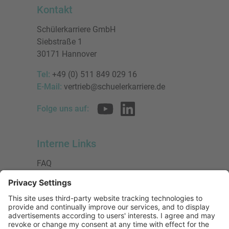
Kontakt
Schülerkarriere GmbH
Siebstraße 1
30171 Hannover
Tel:
+49 (0) 511 849 029 16
E-Mail:
vertrieb@schuelerkarriere.de
Folge uns auf:
Interne Links
FAQ
AGB
Datenschutzerklärung
Impressum
Presse
Urheberrecht