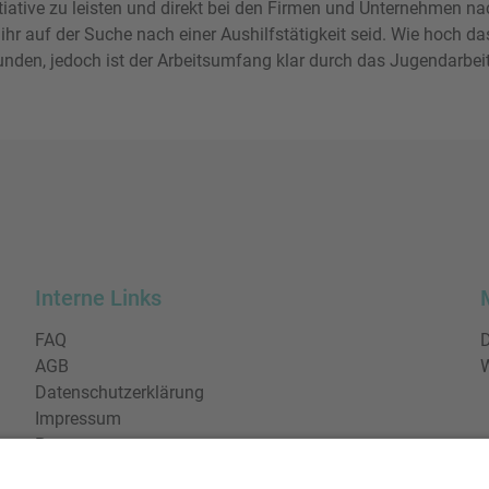
itiative zu leisten und direkt bei den Firmen und Unternehmen n
s ihr auf der Suche nach einer Aushilfstätigkeit seid. Wie hoch da
unden, jedoch ist der Arbeitsumfang klar durch das Jugendarbei
Interne Links
FAQ
D
AGB
W
Datenschutzerklärung
Impressum
Presse
Urheberrecht