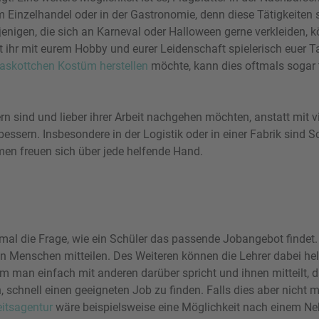
 im Einzelhandel oder in der Gastronomie, denn diese Tätigkeite
nigen, die sich an Karneval oder Halloween gerne verkleiden, k
t ihr mit eurem Hobby und eurer Leidenschaft spielerisch euer 
askottchen Kostüm herstellen
möchte, kann dies oftmals sogar 
ern sind und lieber ihrer Arbeit nachgehen möchten, anstatt mit v
ssern. Insbesondere in der Logistik oder in einer Fabrik sind S
en freuen sich über jede helfende Hand.
einmal die Frage, wie ein Schüler das passende Jobangebot finde
 Menschen mitteilen. Des Weiteren können die Lehrer dabei helf
m man einfach mit anderen darüber spricht und ihnen mitteilt, 
schnell einen geeigneten Job zu finden. Falls dies aber nicht mö
eitsagentur
wäre beispielsweise eine Möglichkeit nach einem Ne