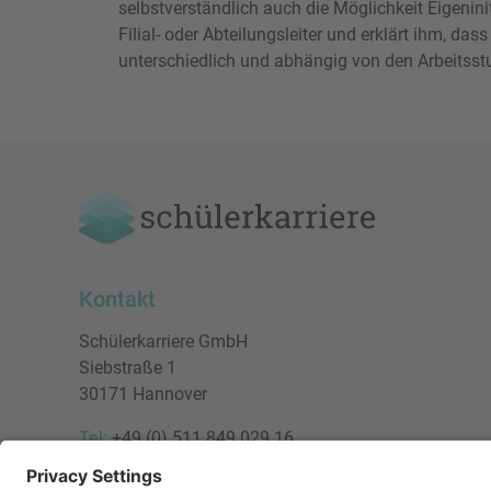
selbstverständlich auch die Möglichkeit Eigenin
Filial- oder Abteilungsleiter und erklärt ihm, das
unterschiedlich und abhängig von den Arbeitsst
Kontakt
Schülerkarriere GmbH
Siebstraße 1
30171 Hannover
Tel:
+49 (0) 511 849 029 16
E-Mail:
vertrieb@schuelerkarriere.de