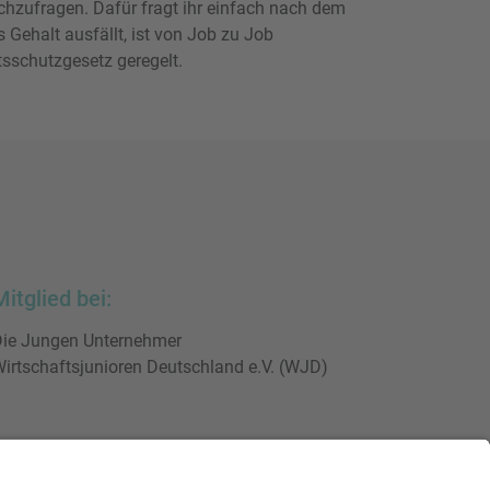
achzufragen. Dafür fragt ihr einfach nach dem
s Gehalt ausfällt, ist von Job zu Job
tsschutzgesetz geregelt.
Mitglied bei:
ie Jungen Unternehmer
irtschaftsjunioren Deutschland e.V. (WJD)