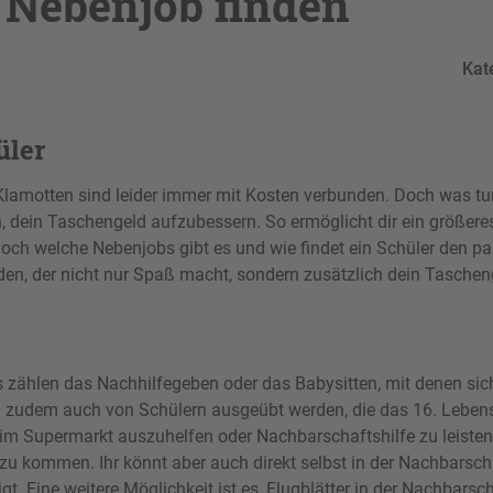
 Nebenjob finden
Kat
üler
Klamotten sind leider immer mit Kosten verbunden. Doch was tu
 dein Taschengeld aufzubessern. So ermöglicht dir ein größeres
Doch welche Nebenjobs gibt es und wie findet ein Schüler den p
den, der nicht nur Spaß macht, sondern zusätzlich dein Taschen
 zählen das Nachhilfegeben oder das Babysitten, mit denen sich
nn zudem auch von Schülern ausgeübt werden, die das 16. Lebens
 im Supermarkt auszuhelfen oder Nachbarschaftshilfe zu leisten.
u kommen. Ihr könnt aber auch direkt selbst in der Nachbarsch
t. Eine weitere Möglichkeit ist es, Flugblätter in der Nachbarsch