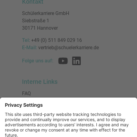
Kontakt
Schülerkarriere GmbH
Siebstraße 1
30171 Hannover
Tel:
+49 (0) 511 849 029 16
E-Mail:
vertrieb@schuelerkarriere.de
Folge uns auf:
Interne Links
FAQ
AGB
Datenschutzerklärung
Impressum
Presse
Urheberrecht