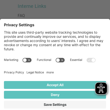
Interne Links
FAQ
AGB
Datenschutzerklärung
Impressum
Presse
Urheberrecht
Barrierefreiheit
Mitglied bei:
Die Jungen Unternehmer
Wirtschaftsjunioren Deutschland e.V.
(WJD)