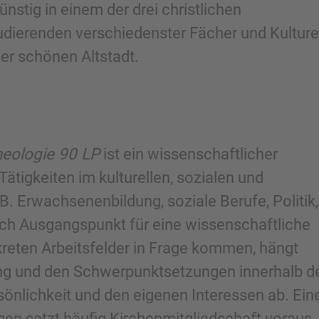
nstig in einem der drei christlichen
dierenden verschiedenster Fächer und Kultur
der schönen Altstadt.
heologie 90 LP
ist ein wissenschaftlicher
ätigkeiten im kulturellen, sozialen und
z.B. Erwachsenenbildung, soziale Berufe, Politik,
ch Ausgangspunkt für eine wissenschaftliche
reten Arbeitsfelder in Frage kommen, hängt
ng und den Schwerpunktsetzungen innerhalb d
sönlichkeit und den eigenen Interessen ab. Ein
ngen setzt häufig Kirchenmitgliedschaft voraus.