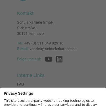
Kontakt
Schülerkarriere GmbH
Siebstraße 1
30171 Hannover
Tel:
+49 (0) 511 849 029 16
E-Mail:
vertrieb@schuelerkarriere.de
Folge uns auf:
Interne Links
FAQ
AGB
Datenschutzerklärung
Impressum