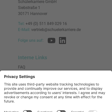
Schülerkarriere GmbH
Siebstraße 1
30171 Hannover
Tel:
+49 (0) 511 849 029 16
E-Mail:
vertrieb@schuelerkarriere.de
Folge uns auf:
Interne Links
FAQ
AGB
Datenschutzerklärung
Impressum
Presse
Urheberrecht
Barrierefreiheit